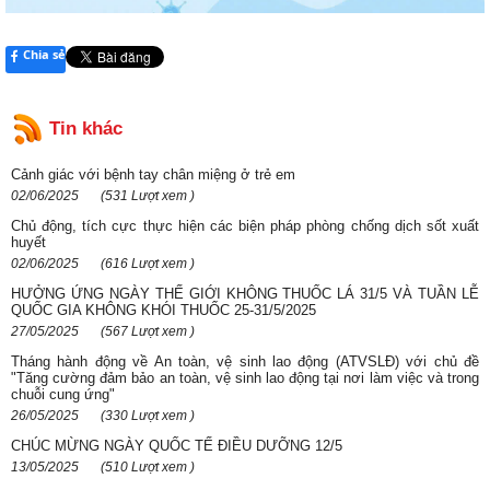
Chia sẻ
Tin khác
Cảnh giác với bệnh tay chân miệng ở trẻ em
02/06/2025
(531 Lượt xem )
Chủ động, tích cực thực hiện các biện pháp phòng chống dịch sốt xuất
huyết
02/06/2025
(616 Lượt xem )
HƯỞNG ỨNG NGÀY THẾ GIỚI KHÔNG THUỐC LÁ 31/5 VÀ TUẦN LỄ
QUỐC GIA KHÔNG KHÓI THUỐC 25-31/5/2025
27/05/2025
(567 Lượt xem )
Tháng hành động về An toàn, vệ sinh lao động (ATVSLĐ) với chủ đề
"Tăng cường đảm bảo an toàn, vệ sinh lao động tại nơi làm việc và trong
chuỗi cung ứng"
26/05/2025
(330 Lượt xem )
CHÚC MỪNG NGÀY QUỐC TẾ ĐIỀU DƯỠNG 12/5
13/05/2025
(510 Lượt xem )