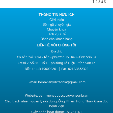
1
2
3
4
5
...
THÔNG TIN HỮU ÍCH
Giới thiệu
Đội ngũ chuyên gia
Chuyên khoa
Dịch vụ Y tế
Dành cho khách hàng
LIÊN HỆ VỚI CHÚNG TÔI
Địa chỉ:
Cơ sở 1: Số 339A - Tổ 1 - phường Tô Hiệu - tỉnh Sơn La
Cơ sở 2: Số 86 - Tổ 1 - phường Tô Hiệu – tỉnh Sơn La
Điện thoại: 19009226 | Fax: 0212.3852322
E-mail: benhvienydctsonla@gmail.com
Website: benhvienyduoccotruyensonla.vn
Chịu trách nhiệm quản lý nội dung: Ông: Phạm Hồng Thái - Giám đốc
bệnh viện
Giấy phép hoạt động: 07/GP-TTĐT