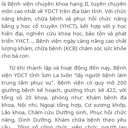
là Bệnh viện chuyên khoa hạng II, tuyến chuyên
môn cao nhất về YDCT trên địa bàn tỉnh. Với chức
năng khám, chữa bệnh và phục hồi chức năng
bằng y học cổ truyền (YHCT), kết hợp với y học
hiện đại, nghiên cứu khoa học, bảo tồn và phát
triển YHCT…, Bệnh viện ngày càng nâng cao chất
lượng khám, chữa bệnh (KCB) chăm sóc sức khỏe
cho bà con.
Từ khi thành lập và hoạt động đến nay, Bệnh
viện YDCT tỉnh Sơn La luôn “lấy người bệnh làm
trung tâm phục vụ”. Bệnh viện có quy mô 200
giường bệnh kế hoạch, giường thực kê 422, với
tổng số 20 khoa, phòng như: Khám bệnh đa
khoa, Nội nhi, Ngoại tổng hợp, Cơ xương khớp,
Lão khoa, Châm cứu Dưỡng sinh, Phục hồi chức
năng, Dinh Dưỡng, Khám chữa bệnh theo yêu
cầu… Tổng số công chức, viên chức, người lao