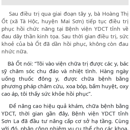
Sau điều trị qua giai đoạn tây y, bà Hoàng Thị
Ốt (xã Tà Hộc, huyện Mai Sơn) tiếp tục điều trị
phục hồi chức năng tại Bệnh viện YDCT tỉnh về
đau dây thần kinh tọa. Sau thời gian điều trị, sức
khoẻ của bà Ốt đã dần hồi phục, không còn đau
nhức nữa.
Bà Ốt nói: “Tôi vào viện chữa trị được các y, bác
sỹ chăm sóc chu đáo và nhiệt tình. Hàng ngày
uống thuốc đông y, được chữa bệnh bằng
phương pháp châm cứu, xoa bóp, bấm huyệt, oxy
cao áp, tôi thấy sức khỏe hồi phục”.
Để nâng cao hiệu quả khám, chữa bệnh bằng
YDCT, thời gian gần đây, Bệnh viện YDCT tỉnh
Sơn La đã đầu tư nâng cấp cơ sở hạ tầng. Cùng
với đó, phân công nhiệm vụ cụ thể cho các khoa,